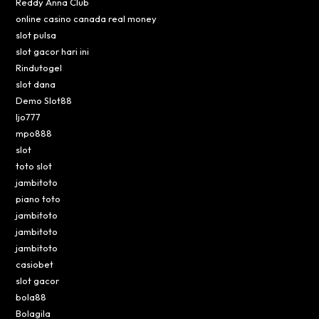
Reddy Anna Club
online casino canada real money
slot pulsa
slot gacor hari ini
Rindutogel
slot dana
Demo Slot88
ljo777
mpo888
slot
toto slot
jambitoto
piano toto
jambitoto
jambitoto
jambitoto
casiobet
slot gacor
bola88
Bolagila