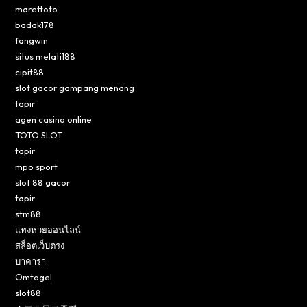
marettoto
badak178
fangwin
situs melati188
cipit88
slot gacor gampang menang
tapir
agen casino online
TOTO SLOT
tapir
mpo sport
slot 88 gacor
tapir
stm88
แทงหวยออนไลน์
สล็อตเว็บตรง
บาคาร่า
Omtogel
slot88