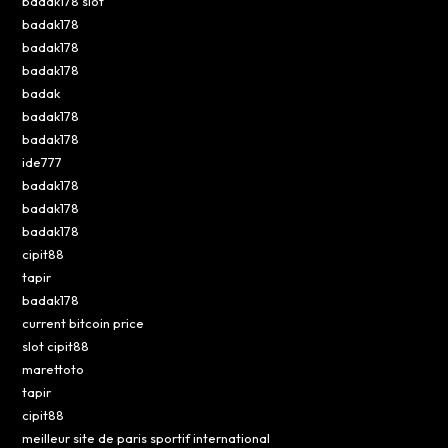
badak178 slot
badak178
badak178
badak178
badak
badak178
badak178
ide777
badak178
badak178
badak178
cipit88
tapir
badak178
current bitcoin price
slot cipit88
marettoto
tapir
cipit88
meilleur site de paris sportif international