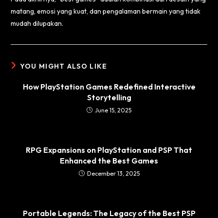
matang, emosi yang kuat, dan pengalaman bermain yang tidak
mudah dilupakan.
YOU MIGHT ALSO LIKE
How PlayStation Games Redefined Interactive
Storytelling
June 15, 2025
RPG Expansions on PlayStation and PSP That
Enhanced the Best Games
December 13, 2025
Portable Legends: The Legacy of the Best PSP