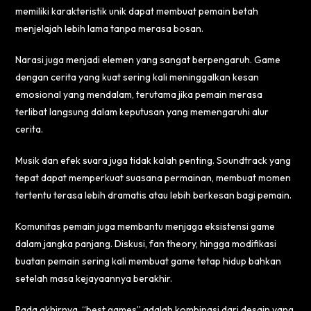
memiliki karakteristik unik dapat membuat pemain betah
menjelajah lebih lama tanpa merasa bosan.
Narasi juga menjadi elemen yang sangat berpengaruh. Game
dengan cerita yang kuat sering kali meninggalkan kesan
emosional yang mendalam, terutama jika pemain merasa
terlibat langsung dalam keputusan yang memengaruhi alur
cerita.
Musik dan efek suara juga tidak kalah penting. Soundtrack yang
tepat dapat memperkuat suasana permainan, membuat momen
tertentu terasa lebih dramatis atau lebih berkesan bagi pemain.
Komunitas pemain juga membantu menjaga eksistensi game
dalam jangka panjang. Diskusi, fan theory, hingga modifikasi
buatan pemain sering kali membuat game tetap hidup bahkan
setelah masa kejayaannya berakhir.
Pada akhirnya, “best games” adalah kombinasi dari desain yang